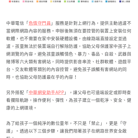
中華電信「
色情守門員
」服務是針對上網行為，提供主動過濾不
當網際網路內容的服務。申辦後無須在要控管的裝置上安裝任何
軟體，也不需要在家中安裝硬體設備，由線路端直接設定並過
濾，孩童無法於裝置端自行解除防護，協助父母保護家中孩子上
網瀏覽的內容，避免孩童誤觸情色、暴力、毒品、自殺、武器與
賭博等六大類有害網站，同時提供影音串流、社群軟體、遊戲平
台、交友軟體等類別的內容控管，避免孩子誤觸有害網站的同
時，也協助父母防護最在乎的內容！
另外搭配「
中華網安助手APP
」，讓父母也可遠端設定或即時查
看攔阻軌跡，操作便利、彈性，為孩子建立一個乾淨、安全、健
康的上網環境。
為了給孩子一個純淨的數位童年，不只是「禁止」，更是「守
護」。透過以下三個步驟，讓我們陪著孩子在網路世界安全啟