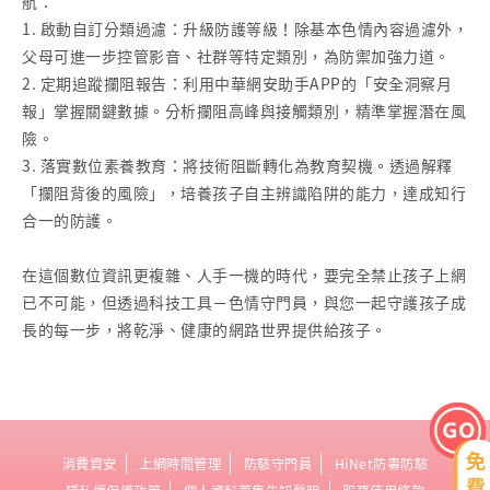
航：
1. 啟動自訂分類過濾：升級防護等級！除基本色情內容過濾外，
父母可進一步控管影音、社群等特定類別，為防禦加強力道。
2. 定期追蹤攔阻報告：利用中華網安助手APP的「安全洞察月
報」掌握關鍵數據。分析攔阻高峰與接觸類別，精準掌握潛在風
險。
3. 落實數位素養教育：將技術阻斷轉化為教育契機。透過解釋
「攔阻背後的風險」，培養孩子自主辨識陷阱的能力，達成知行
合一的防護。
在這個數位資訊更複雜、人手一機的時代，要完全禁止孩子上網
已不可能，但透過科技工具－色情守門員，與您一起守護孩子成
長的每一步，將乾淨、健康的網路世界提供給孩子。
消費資安
上網時間管理
防駭守門員
HiNet防毒防駭