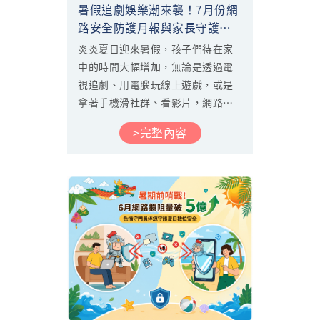
暑假追劇娛樂潮來襲！7月份網
路安全防護月報與家長守護指
南
炎炎夏日迎來暑假，孩子們待在家
中的時間大幅增加，無論是透過電
視追劇、用電腦玩線上遊戲，或是
拿著手機滑社群、看影片，網路已
成為暑期娛樂與學習不可或缺的一
>完整內容
環。為了幫助家長掌握孩子在暑假
期間的網路使用脈動，並打造更安
心的數位生活，我們整理了2026年
7月中華電信「色情守門員」在家用
寬頻與行動網路環境下的最新防護
數據與趨勢，帶您一探暑期的網路
防護重點！...