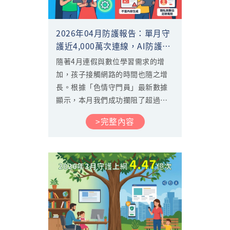
2026年04月防護報告：單月守
護近4,000萬次連線，AI防護功
能全新上線！
隨著4月連假與數位學習需求的增
加，孩子接觸網路的時間也隨之增
長。根據「色情守門員」最新數據
顯示，本月我們成功攔阻了超過
3,972萬次有害與不適合的連線，這
>完整內容
意味著平均每秒就有超過15次的網
路威脅試圖入侵孩子的視界。 數據
背後隱藏著更深層的警訊！本月報
告除了揭露深夜時段的風險高峰
外，更首度公開4月全新上線的「AI
應用」自訂類別過濾數據，協助家
長在生成式科技浪潮下，為孩子打
造更純淨的數位成長空間。...