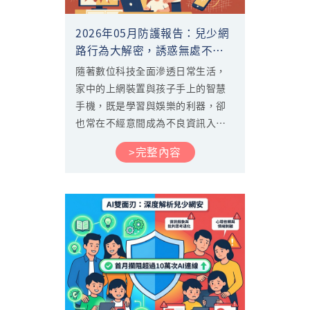
2026年05月防護報告：兒少網
路行為大解密，誘惑無處不
在，家長不可不知的防護關
隨著數位科技全面滲透日常生活，
鍵！
家中的上網裝置與孩子手上的智慧
手機，既是學習與娛樂的利器，卻
也常在不經意間成為不良資訊入侵
的破口。在2026年5月份，中華電
>完整內容
信色情守門員持續站在第一線，為
全台無數家庭建立最堅固的數位防
火牆。本期報告我們特別整理了5月
份的最新防護數據，深入剖析寬頻
上網與行動上網環境中，孩子最常
接觸的網路危機與行為特性，協助
您精準掌握孩子的數位軌跡，攜手
打造更健康的網路環境。...