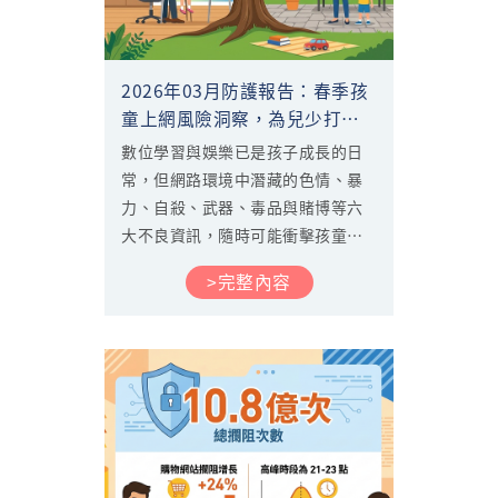
2026年03月防護報告：春季孩
童上網風險洞察，為兒少打造
六大防禦清淨空間
數位學習與娛樂已是孩子成長的日
常，但網路環境中潛藏的色情、暴
力、自殺、武器、毒品與賭博等六
大不良資訊，隨時可能衝擊孩童的
身心健康。中華電信「色情守門
>完整內容
員」致力於為全年齡孩童建立安心
的上網環境。透過3月份的數據分
析，我們將揭示當前孩童在網路上
的使用趨勢，協助家長透過管理功
能，輕鬆守護孩子的數位生活。...