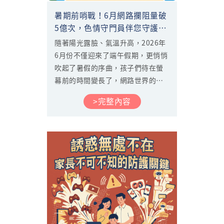
暑期前哨戰！6月網路攔阻量破
5億次，色情守門員伴您守護夏
日數位安全
隨著陽光露臉、氣溫升高，2026年
6月份不僅迎來了端午假期，更悄悄
吹起了暑假的序曲，孩子們待在螢
幕前的時間變長了，網路世界的潛
在風險也隨之激增。究竟在這個月
>完整內容
中華電信色情守門員幫大家擋下了
多少致命的網路陷阱？讓我們一同
回顧6月份的最新防護大數據。...