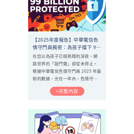
【2025年度報告】中華電信色
情守門員揭密：為孩子擋下 99
億次威脅！
在您以為孩子已經熟睡的深夜，網
路世界的「敲門聲」卻從未停止。
根據中華電信色情守門員 2025 年最
新的數據，光在一年內，色情守門
員就為用戶防護超過了 99 億次。這
>完整內容
不僅是一個數字，更是破億次守護
孩子遠離色情、暴力、自殺、武
器、毒品、賭博等兒少不宜網路內
容的防禦。究竟孩子們都在看什
麼？哪個時段最危險？這份年度報
告將為您揭曉真相。...