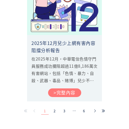
2025年12月兒少上網有害內容
阻擋分析報告
在2025年12月，中華電信色情守門
員服務成功攔阻超過11億8,186萬次
有害網站，包括「色情、暴力、自
殺、武器、毒品、賭博」兒少不宜
的六大有害網站，另外針對「影音
>完整內容
串流、社交軟體、遊戲平台」等自
訂類別，亦攔阻超過1億218萬次，
有效保障了用戶的上網安全，接下
1
2
3
…
6
來看中華電信色情守門員為用戶攔
阻了那些內容。...