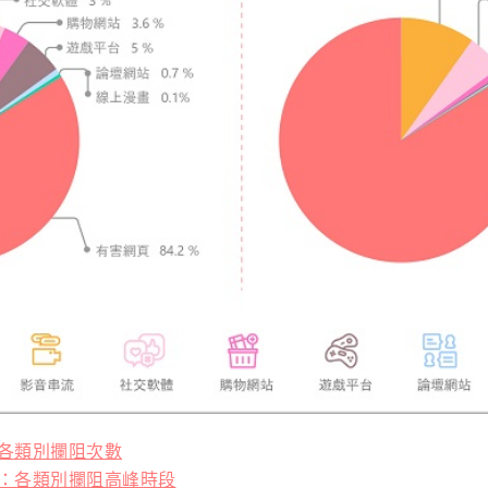
員各類別攔阻次數
門員：各類別攔阻高峰時段