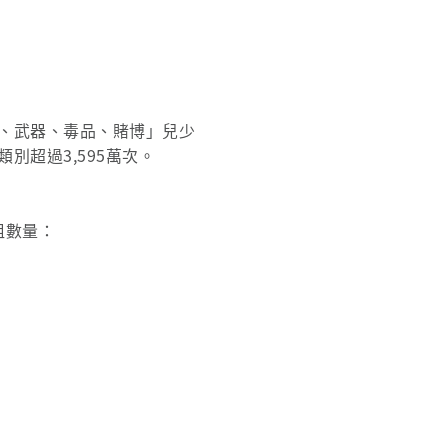
殺、武器、毒品、賭博」兒少
別超過3,595萬次。
阻數量：